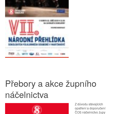
Přebory a akce župního
náčelnictva
Z důvodu stávajících
opatření a doporučení
ČOS náčelnictvo župy