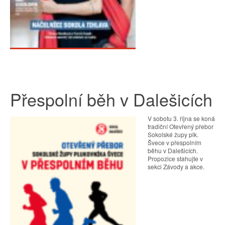
Přespolní běh v Dalešicích
V sobotu 3. října se koná
tradiční Otevřený přebor
Sokolské župy plk.
Švece v přespolním
běhu v Dalešicích.
Propozice stahujte v
sekci Závody a akce.