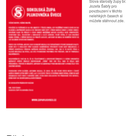
Slova starosty župy br.
Jozefa Šabľy pro
povzbuzení v těchto
nelehkých časech si
můžete stáhnout zde.