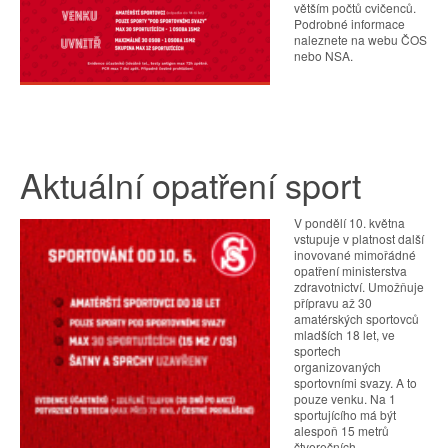
větším počtů cvičenců.
Podrobné informace
naleznete na webu ČOS
nebo NSA.
Aktuální opatření sport
V pondělí 10. května
vstupuje v platnost další
inovované mimořádné
opatření ministerstva
zdravotnictví. Umožňuje
přípravu až 30
amatérských sportovců
mladších 18 let, ve
sportech
organizovaných
sportovními svazy. A to
pouze venku. Na 1
sportujícího má být
alespoň 15 metrů
čtverečních