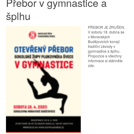
Přebor v gymnastice a
šplhu
PŘEBOR JE ZRUŠEN.
V sobotu 18. dubna se
v Moravských
Budějovicích konají
tradiční závody v
gymnastice a šplhu.
Propozice a všechny
informace si stáhněte
zde.