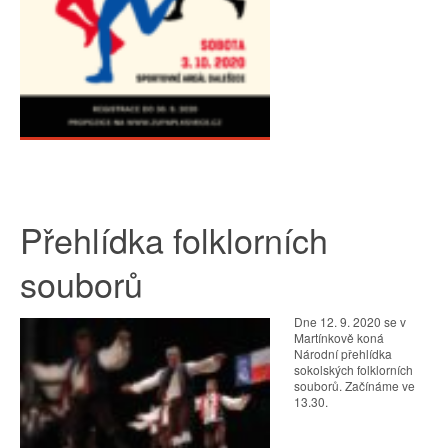
Přehlídka folklorních
souborů
Dne 12. 9. 2020 se v
Martínkově koná
Národní přehlídka
sokolských folklorních
souborů. Začínáme ve
13.30.