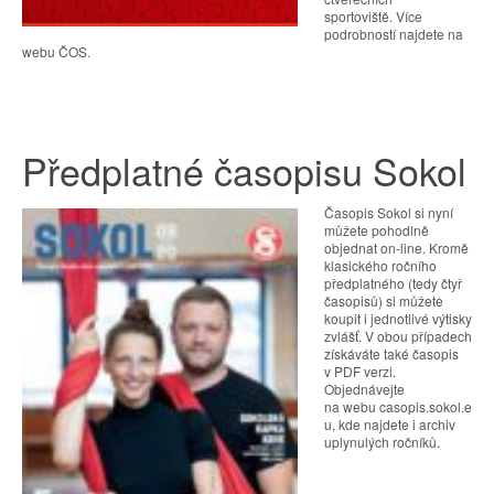
sportoviště. Více
podrobností najdete na
webu ČOS.
Předplatné časopisu Sokol
Časopis Sokol si nyní
můžete pohodlně
objednat on-line. Kromě
klasického ročního
předplatného (tedy čtyř
časopisů) si můžete
koupit i jednotlivé výtisky
zvlášť. V obou případech
získáváte také časopis
v PDF verzi.
Objednávejte
na webu casopis.sokol.e
u, kde najdete i archiv
uplynulých ročníků.