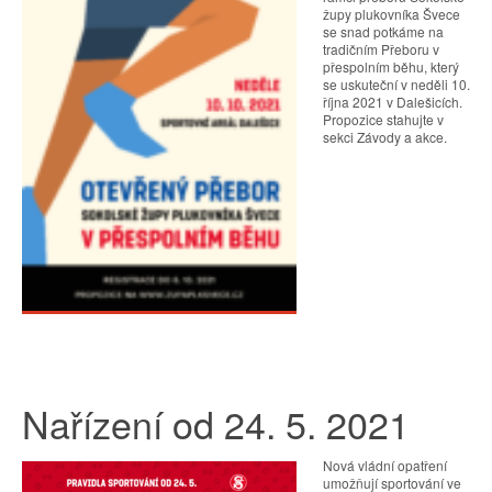
župy plukovníka Švece
se snad potkáme na
tradičním Přeboru v
přespolním běhu, který
se uskuteční v neděli 10.
října 2021 v Dalešicích.
Propozice stahujte v
sekci Závody a akce.
Nařízení od 24. 5. 2021
Nová vládní opatření
umožňují sportování ve