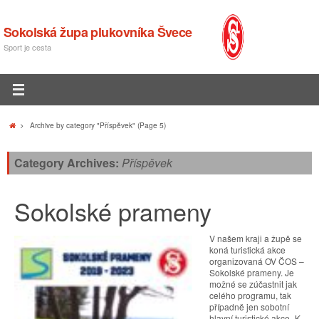
Sokolská župa plukovníka Švece
Sport je cesta
Archive by category "Příspěvek"
(Page 5)
Category Archives:
Příspěvek
Sokolské prameny
V našem kraji a župě se
koná turistická akce
organizovaná OV ČOS –
Sokolské prameny. Je
možné se zúčastnit jak
celého programu, tak
případně jen sobotní
hlavní turistické akce „K